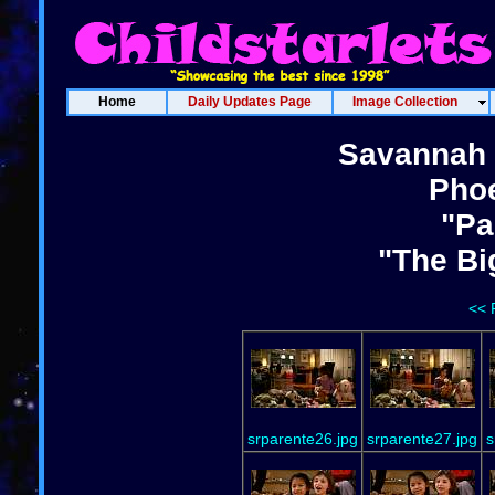
Home
Daily Updates Page
Image Collection
Savannah 
Pho
"Pa
"The Bi
<< 
srparente26.jpg
srparente27.jpg
s