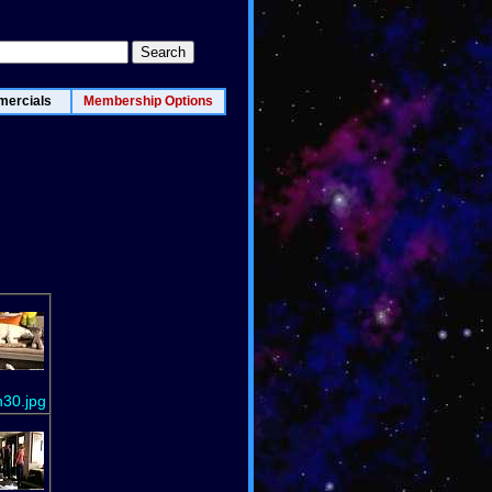
ercials
Membership Options
n30.jpg