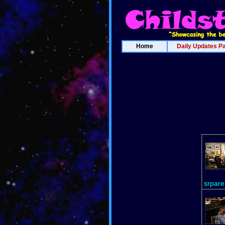
Home
Daily Updates P
srpare