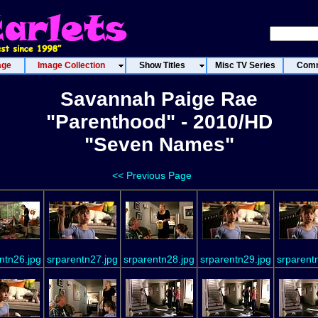
age
Image Collection
Show Titles
Misc TV Series
Comm
Savannah Paige Rae
"Parenthood" - 2010/HD
"Seven Names"
<< Previous Page
ntn26.jpg
srparentn27.jpg
srparentn28.jpg
srparentn29.jpg
srparent