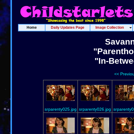
Home
Daily Updates Page
Image Collection
Savann
"Parentho
"In-Betwe
<< Previo
srparenty025.jpg
srparenty026.jpg
srparenty0