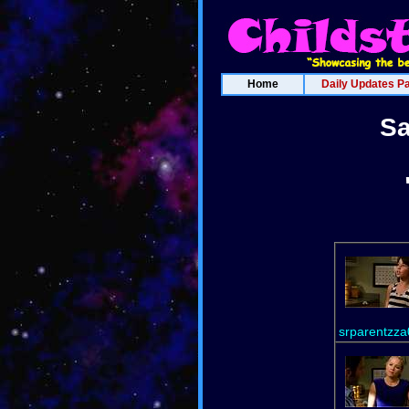
Home
Daily Updates P
Sa
srparentzza