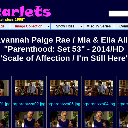
age
Image Collection
Show Titles
Misc TV Series
Comm
vannah Paige Rae / Mia & Ella Al
"Parenthood: Set 53" - 2014/HD
"Scale of Affection / I'm Still Here
01.jpg
srparentzza02.jpg
srparentzza03.jpg
srparentzza04.jpg
srpar