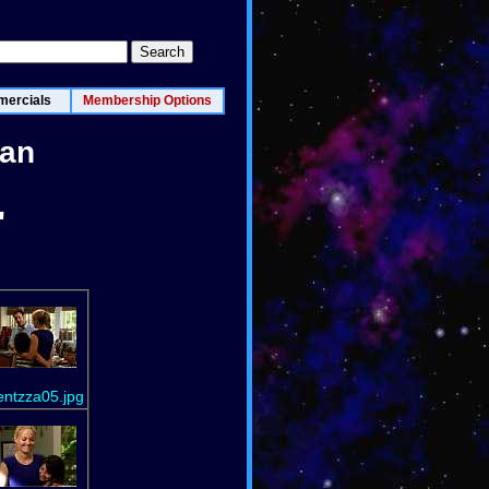
ercials
Membership Options
lan
"
entzza05.jpg