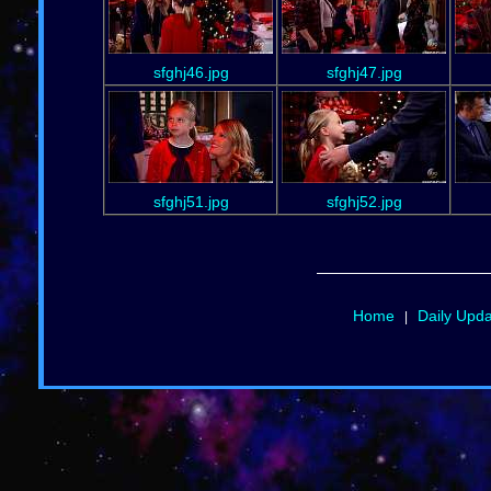
sfghj46.jpg
sfghj47.jpg
sfghj51.jpg
sfghj52.jpg
Home
Daily Upd
|