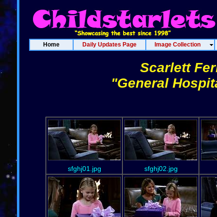
Home
Daily Updates Page
Image Collection
Scarlett Fe
"General Hospit
sfghj01.jpg
sfghj02.jpg