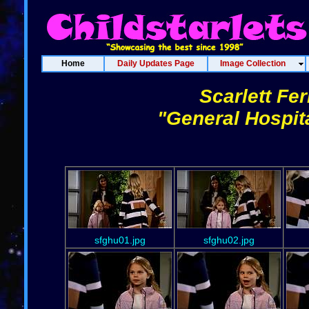
Home
Daily Updates Page
Image Collection
Scarlett Fe
"General Hospit
sfghu01.jpg
sfghu02.jpg