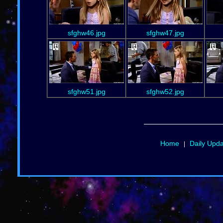
sfghw46.jpg
sfghw47.jpg
sfghw51.jpg
sfghw52.jpg
Home
Daily Upd
|