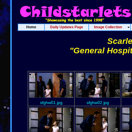
Home
Daily Updates Page
Image Collection
Scarle
"General Hospit
sfghw01.jpg
sfghw02.jpg