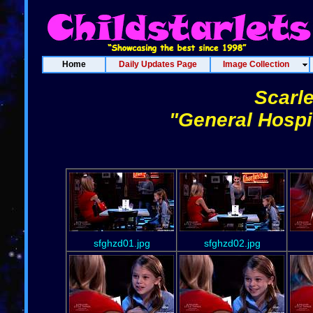
Home
Daily Updates Page
Image Collection
Scarle
"General Hospi
sfghzd01.jpg
sfghzd02.jpg