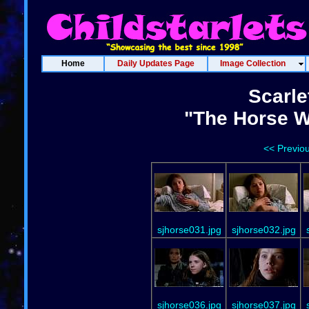
Home
Daily Updates Page
Image Collection
Scarle
"The Horse W
<< Previo
sjhorse031.jpg
sjhorse032.jpg
sjhorse036.jpg
sjhorse037.jpg