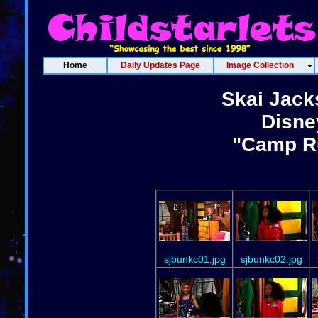
Home
Daily Updates Page
Image Collection
Skai Jack
Disne
"Camp Ru
sjbunkc01.jpg
sjbunkc02.jpg