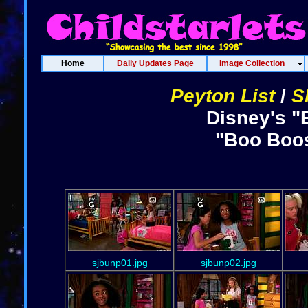
Home
Daily Updates Page
Image Collection
Peyton List
/
S
Disney's "
"Boo Boos
sjbunp01.jpg
sjbunp02.jpg