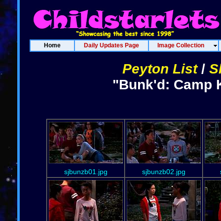
Home
Daily Updates Page
Image Collection
Peyton List
/
S
"Bunk'd: Camp K
sjbunzb01.jpg
sjbunzb02.jpg