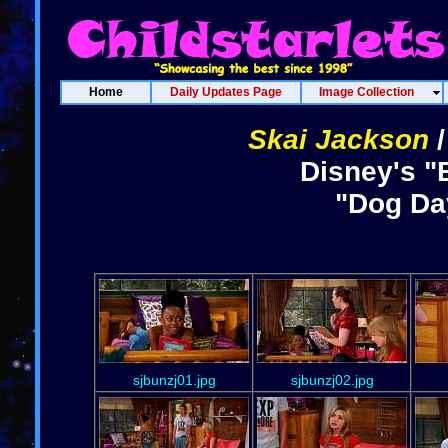
Home
Daily Updates Page
Image Collection
Skai Jackson
Disney's "
"Dog Da
sjbunzj01.jpg
sjbunzj02.jpg