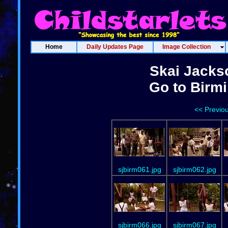
Home
Daily Updates Page
Image Collection
Skai Jacks
Go to Birm
<< Previo
sjbirm061.jpg
sjbirm062.jpg
sjbirm066.jpg
sjbirm067.jpg