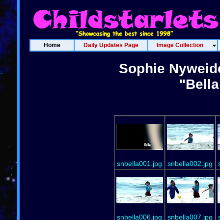
Home
Daily Updates Page
Image Collection
Sophie Nyweid
"Bell
snbella001.jpg
snbella002.jpg
snbella006.jpg
snbella007.jpg