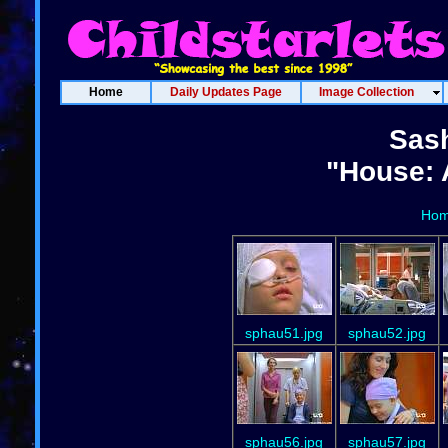
Home
Daily Updates Page
Image Collection
Sash
"House: 
Ho
sphau51.jpg
sphau52.jpg
sphau56.jpg
sphau57.jpg