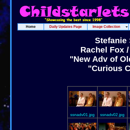
Home
Daily Updates Page
Image Collection
Stefanie 
Rachel Fox /
"New Adv of Ol
"Curious C
ssnadv01.jpg
ssnadv02.jpg