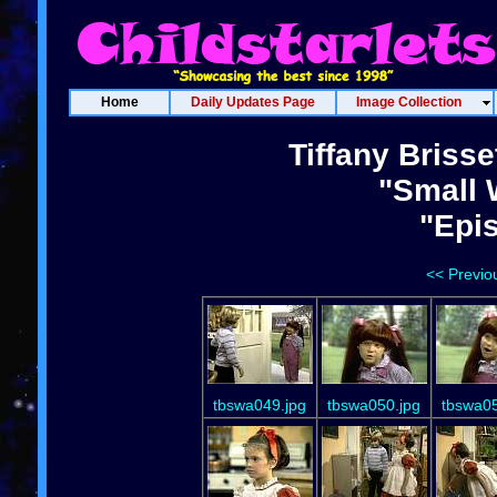
Home
Daily Updates Page
Image Collection
Tiffany Briss
"Small 
"Epi
<< Previo
tbswa049.jpg
tbswa050.jpg
tbswa05