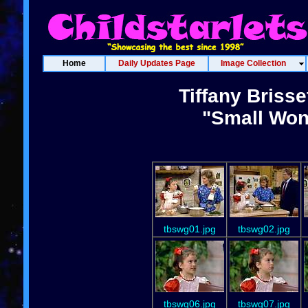
Home
Daily Updates Page
Image Collection
Tiffany Briss
"Small Won
tbswg01.jpg
tbswg02.jpg
tbswg06.jpg
tbswg07.jpg