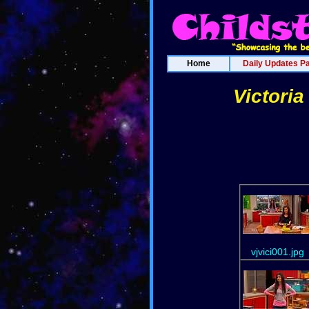
Home
Daily Updates P
Victoria
vjvici001.jpg