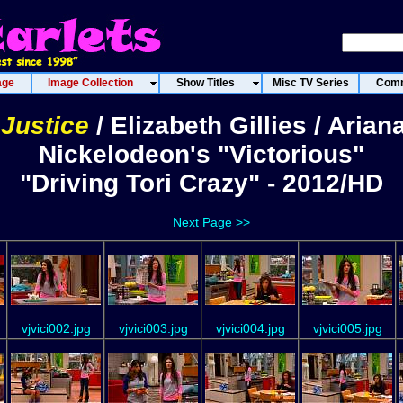
age
Image Collection
Show Titles
Misc TV Series
Comm
 Justice
/ Elizabeth Gillies / Aria
Nickelodeon's "Victorious"
"Driving Tori Crazy" - 2012/HD
Next Page >>
vjvici002.jpg
vjvici003.jpg
vjvici004.jpg
vjvici005.jpg