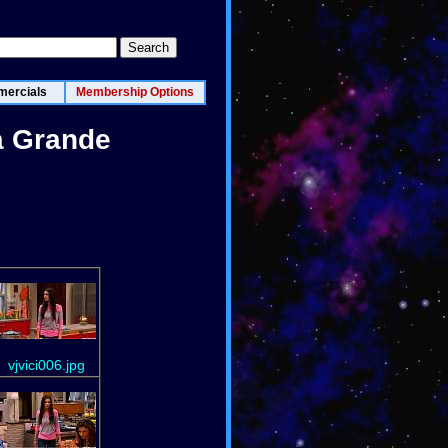
ercials
Membership Options
na Grande
vjvici006.jpg