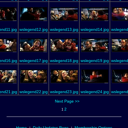
end11.jpg
wslegend12.jpg
wslegend13.jpg
wslegend14.jpg
wslegend
end16.jpg
wslegend17.jpg
wslegend18.jpg
wslegend19.jpg
wslegend
end21.jpg
wslegend22.jpg
wslegend23.jpg
wslegend24.jpg
wslegend
Next Page >>
2
1
Home
Daily Updates Page
Membership Options