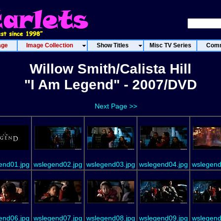
age
Image Collection
Show Titles
Misc TV Series
Comm
Willow Smith/Calista Hill
"I Am Legend" - 2007/DVD
Next Page >>
end01.jpg
wslegend02.jpg
wslegend03.jpg
wslegend04.jpg
wslegend
end06.jpg
wslegend07.jpg
wslegend08.jpg
wslegend09.jpg
wslegend