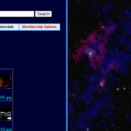
ercials
Membership Options
05.jpg
10.jpg