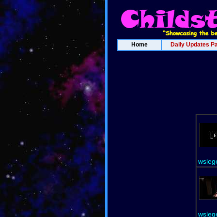
Home
Daily Updates P
wsleg
wsleg