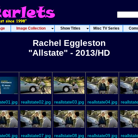
age
Image Collection
Show Titles
Misc TV Series
Comm
Rachel Eggleston
"Allstate" - 2013/HD
tate01.jpg
reallstate02.jpg
reallstate03.jpg
reallstate04.jpg
reallstat
tate06.jpg
reallstate07.jpg
reallstate08.jpg
reallstate09.jpg
reallstat