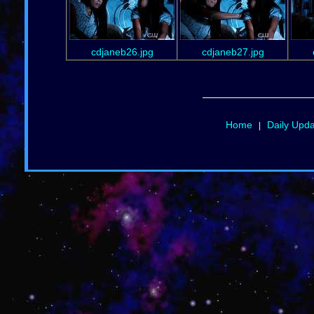
cdjaneb26.jpg
cdjaneb27.jpg
Home
Daily Upd
|