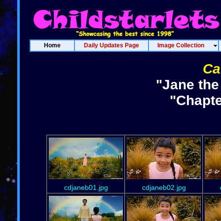
Home
Daily Updates Page
Image Collection
Ca
"Jane the
"Chapte
cdjaneb01.jpg
cdjaneb02.jpg