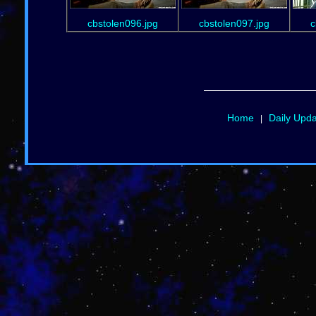
cbstolen096.jpg
cbstolen097.jpg
c
Home
Daily Upd
|