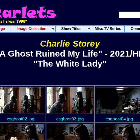
age
Image Collection
Show Titles
Misc TV Series
Comm
Charlie Storey
A Ghost Ruined My Life" - 2021/
"The White Lady"
csghost02.jpg
csghost03.jpg
csghost04.jpg