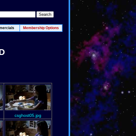
ercials
Membership Options
HD
csghost05.jpg