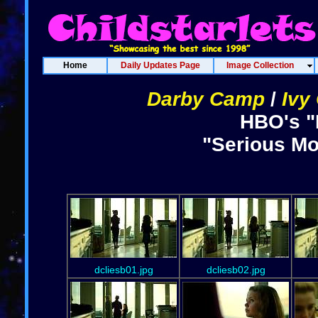
Home
Daily Updates Page
Image Collection
Darby Camp
/
Ivy
HBO's "B
"Serious Mo
dcliesb01.jpg
dcliesb02.jpg