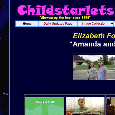
Home
Daily Updates Page
Image Collection
Elizabeth Fo
"Amanda and 