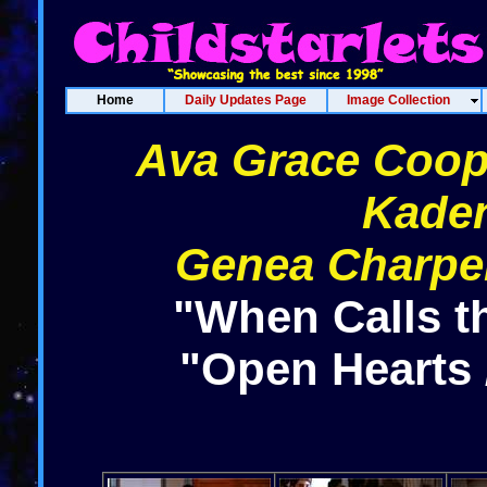
Home
Daily Updates Page
Image Collection
Ava Grace Coop
Kade
Genea Charpen
"When Calls t
"Open Hearts 