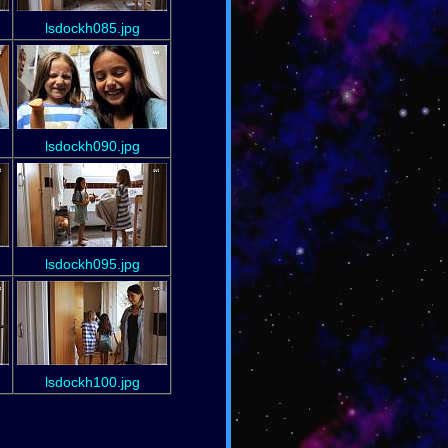
lsdockh085.jpg
lsdockh090.jpg
lsdockh095.jpg
lsdockh100.jpg