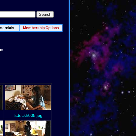
ercials
Membership Options
"
lsdockh005.jpg