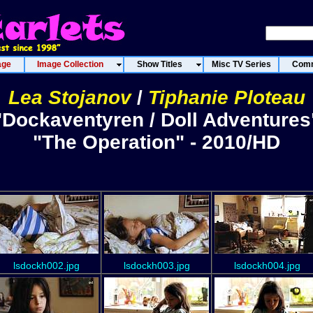
age
Image Collection
Show Titles
Misc TV Series
Comm
Lea Stojanov
/
Tiphanie Ploteau
"Dockaventyren / Doll Adventures
"The Operation" - 2010/HD
lsdockh002.jpg
lsdockh003.jpg
lsdockh004.jpg