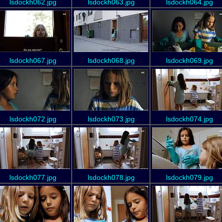
lsdockh062.jpg
lsdockh063.jpg
lsdockh064.jpg
lsdockh067.jpg
lsdockh068.jpg
lsdockh069.jpg
lsdockh072.jpg
lsdockh073.jpg
lsdockh074.jpg
lsdockh077.jpg
lsdockh078.jpg
lsdockh079.jpg