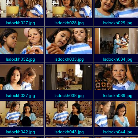
lsdockh027.jpg
lsdockh028.jpg
lsdockh029.jpg
lsdockh032.jpg
lsdockh033.jpg
lsdockh034.jpg
lsdockh037.jpg
lsdockh038.jpg
lsdockh039.jpg
lsdockh042.jpg
lsdockh043.jpg
lsdockh044.jpg