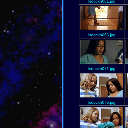
lsdockh061.jpg
lsdockh066.jpg
lsdockh071.jpg
lsdockh076.jpg