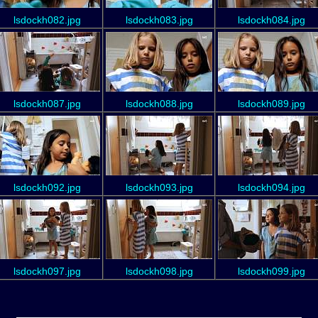
lsdockh082.jpg
lsdockh083.jpg
lsdockh084.jpg
lsdockh087.jpg
lsdockh088.jpg
lsdockh089.jpg
lsdockh092.jpg
lsdockh093.jpg
lsdockh094.jpg
lsdockh097.jpg
lsdockh098.jpg
lsdockh099.jpg