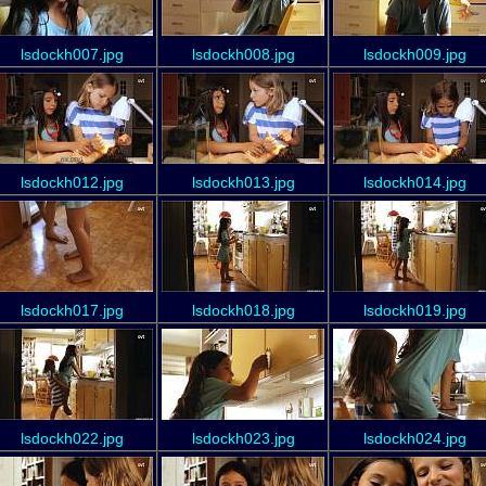
lsdockh007.jpg
lsdockh008.jpg
lsdockh009.jpg
lsdockh012.jpg
lsdockh013.jpg
lsdockh014.jpg
lsdockh017.jpg
lsdockh018.jpg
lsdockh019.jpg
lsdockh022.jpg
lsdockh023.jpg
lsdockh024.jpg