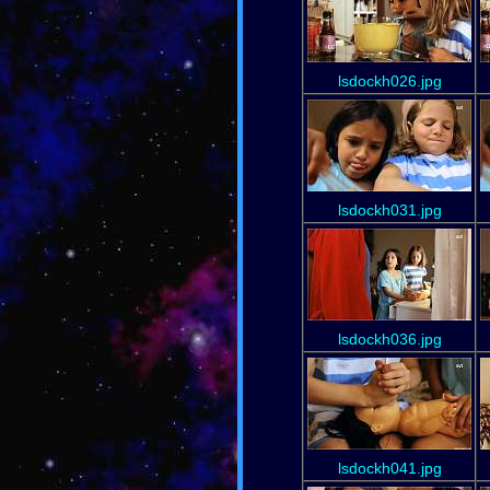
lsdockh026.jpg
lsdockh031.jpg
lsdockh036.jpg
lsdockh041.jpg