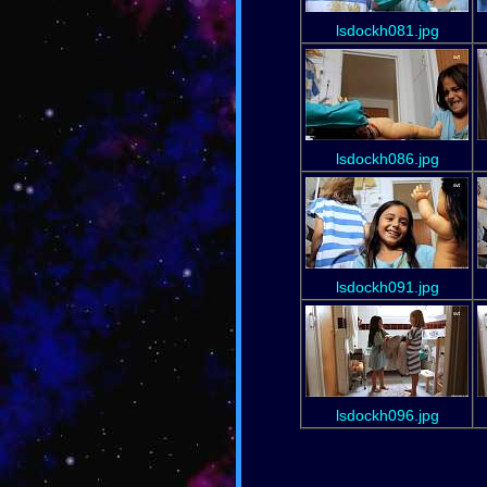
lsdockh081.jpg
lsdockh086.jpg
lsdockh091.jpg
lsdockh096.jpg