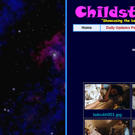
Home
Daily Updates P
lsdockh001.jpg