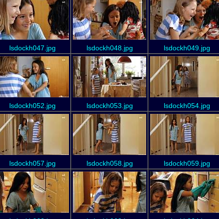
lsdockh047.jpg
lsdockh048.jpg
lsdockh049.jpg
lsdockh052.jpg
lsdockh053.jpg
lsdockh054.jpg
lsdockh057.jpg
lsdockh058.jpg
lsdockh059.jpg