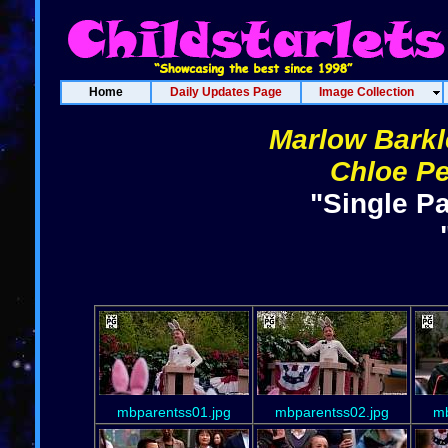
Home
Daily Updates Page
Image Collection
Marlow Barkl
Chloe Pe
"Single P
mbparentss01.jpg
mbparentss02.jpg
mb