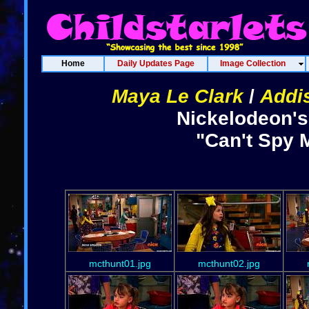
Home
Daily Updates Page
Image Collection
Maya Le Clark
/
Addi
Nickelodeon'
"Can't Spy 
mcthunt01.jpg
mcthunt02.jpg