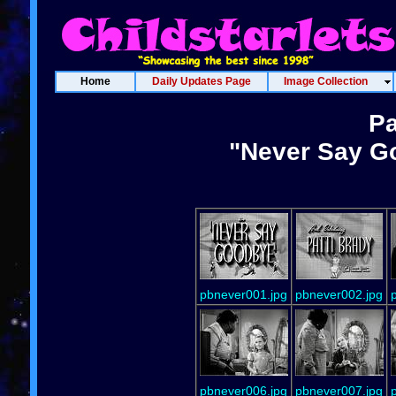
Home
Daily Updates Page
Image Collection
Pa
"Never Say G
pbnever001.jpg
pbnever002.jpg
pbnever006.jpg
pbnever007.jpg