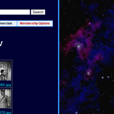
ercials
Membership Options
V
065.jpg
070.jpg