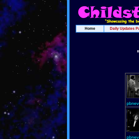
Home
Daily Updates P
pbnev
pbnev