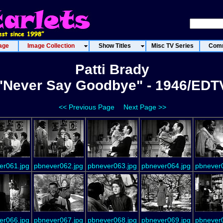
age
Image Collection
Show Titles
Misc TV Series
Comm
Patti Brady
"Never Say Goodbye" - 1946/EDT
<< Previous Page
Next Page >>
er061.jpg
pbnever062.jpg
pbnever063.jpg
pbnever064.jpg
pbnever
er066.jpg
pbnever067.jpg
pbnever068.jpg
pbnever069.jpg
pbnever