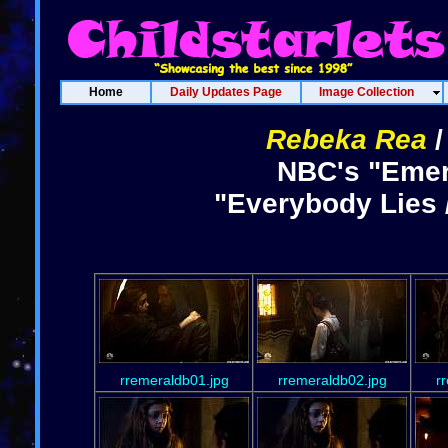
Home
Daily Updates Page
Image Collection
Rebeka Rea
NBC's "Emera
"Everybody Lies 
rremeraldb01.jpg
rremeraldb02.jpg
r