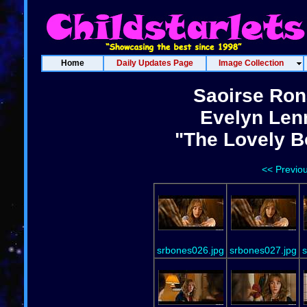
Home
Daily Updates Page
Image Collection
Saoirse Ron
Evelyn Len
"The Lovely B
<< Previo
srbones026.jpg
srbones027.jpg
s