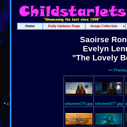
Home
Daily Updates Page
Image Collection
Saoirse Ron
Evelyn Len
"The Lovely B
<< Previo
srbones076.jpg
srbones077.jpg
s