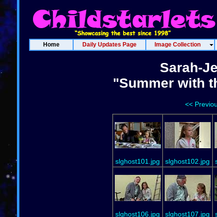
Home
Daily Updates Page
Image Collection
Sarah-J
"Summer with t
<< Previo
slghost101.jpg
slghost102.jpg
slghost106.jpg
slghost107.jpg