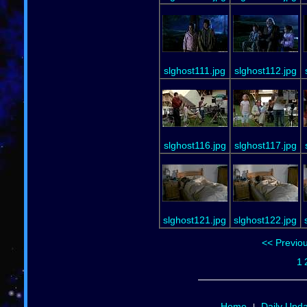
slghost111.jpg
slghost112.jpg
slghost116.jpg
slghost117.jpg
slghost121.jpg
slghost122.jpg
<< Previo
1
Home
Daily Upd