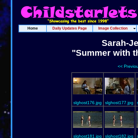
Home
Daily Updates Page
Image Collection
Sarah-J
"Summer with t
<< Previo
slghost176.jpg
slghost177.jpg
slghost181.jpg
slghost182.jpg