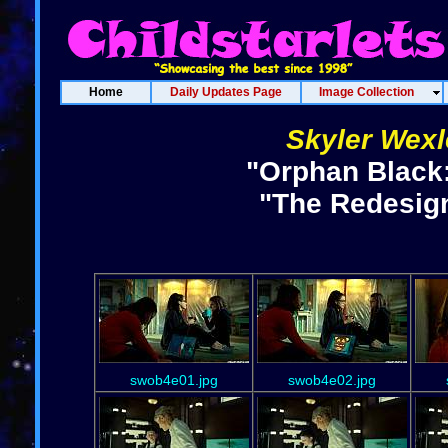
Home
Daily Updates Page
Image Collection
Skyler Wexl
"Orphan Black:
"The Redesign
swob4e01.jpg
swob4e02.jpg