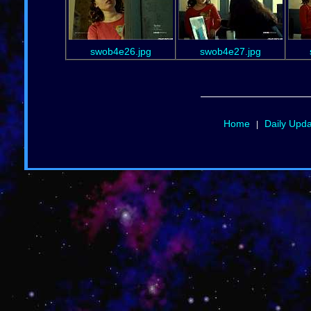
swob4e26.jpg
swob4e27.jpg
Home
Daily Upd
|