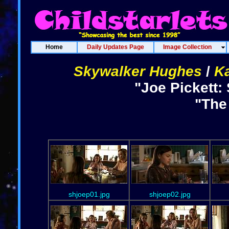
Home
Daily Updates Page
Image Collection
Skywalker Hughes
/
K
"Joe Pickett:
"The
shjoep01.jpg
shjoep02.jpg