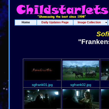
Home
Daily Updates Page
Image Collection
Sof
"Frankens
sgfrank01.jpg
sgfrank02.jpg